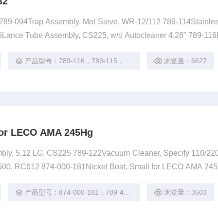
32
89-094Trap Assembly, Mol Sieve, WR-12/112 789-114Stainle
5Lance Tube Assembly, CS225, w/o Autocleaner 4.28" 789-11
产品型号：789-116，789-115，789-114，789-094，783-897
浏览量：6627
 for LECO AMA 245Hg
bly, 5.12 LG, CS225 789-122Vacuum Cleaner, Specify 110/2
500, RC612 874-000-181Nickel Boat, Small for LECO AMA 24
产品型号：874-000-181，789-412，789-122，789-118
浏览量：3503