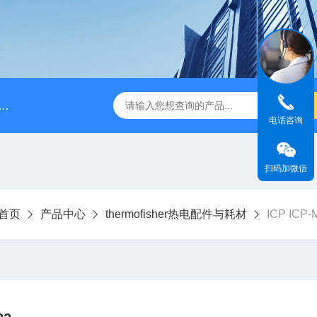
A028610A028610 FILTER REPLAN AM11-1 viledon P15/500
电话咨询
扫码加微信
首页
产品中心
thermofisher热电配件与耗材
ICP ICP