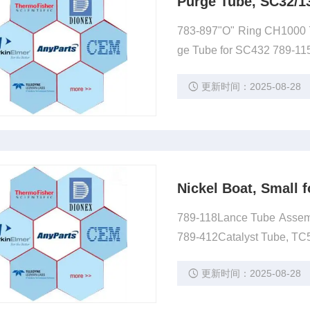
Purge Tube, SC32/1
783-897"O" Ring CH1000 7
ge Tube for SC432 789-11
Tube, SC32/132
更新时间：2025-08-28
Nickel Boat, Small
789-118Lance Tube Assem
789-412Catalyst Tube, TC
更新时间：2025-08-28