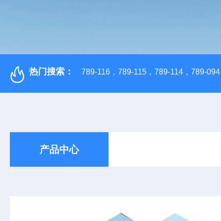
热门搜索：
789-116，789-115，789-114，789-094，
产品中心