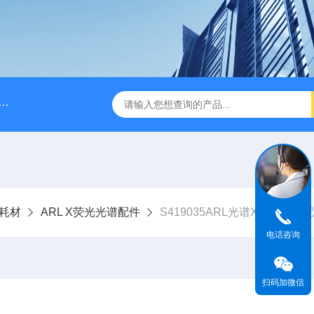
A028610A028610 FILTER REPLAN AM11-1 viledon P15/500
与耗材
ARL X荧光光谱配件
S419035ARL光谱X荧光光谱
电话咨询
扫码加微信