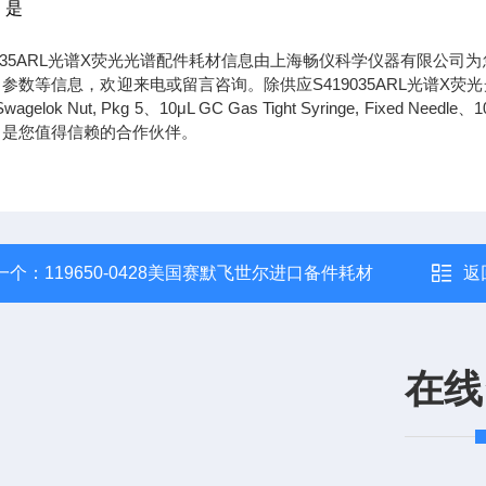
：是
9035ARL光谱X荧光光谱配件耗材信息由上海畅仪科学仪器有限公司为
参数等信息，欢迎来电或留言咨询。除供应S419035ARL光谱X荧光光谱
 Swagelok Nut, Pkg 5、10μL GC Gas Tight Syringe, Fixed N
，是您值得信赖的合作伙伴。
一个：
119650-0428美国赛默飞世尔进口备件耗材
返
在线