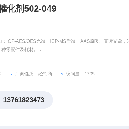
化剂502-049
CP-AES/OES光谱，ICP-MS质谱，AAS原吸、直读光谱，
各种零配件及耗材。
inElmer），力可（Leco），戴安，瓦里安（Varian），安捷伦（A
ro），岛津（Shimadzu）等品牌
2
厂商性质：经销商
访问量：1705
13761823473