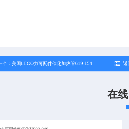
一个：
美国LECO力可配件催化加热管619-154
返
在线