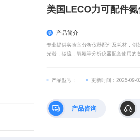
美国LECO力可配件氮催
产品简介
专业提供实验室分析仪器配件及耗材，例如：I
光谱，碳硫，氧氮等分析仪器配套使用的
包括hermoFisher），珀金埃尔默（Perk
nt），利曼（Leeman），斯派克（Spect
产品型号：
更新时间：2025-09-0
产品咨询