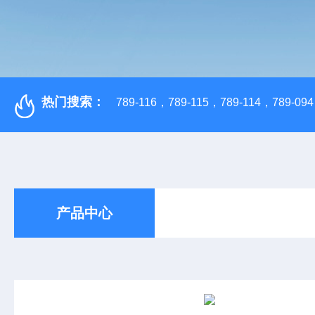
热门搜索：
789-116，789-115，789-114，789-094，
产品中心