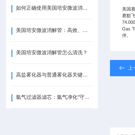
如何正确使用美国培安微波消解管进行样品消解？
美国赛
赛默飞
74.0
Gas 
美国培安微波消解管：高效、安全且环保的样品前处理解决方案
伴。
美国培安微波消解管怎么清洗？
上
高盐雾化器与普通雾化器关键差异解析
氩气过滤器滤芯：氩气净化“守门人”，保障精密工艺品质