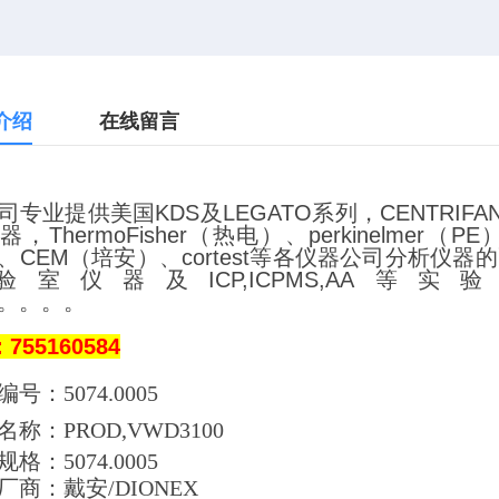
介绍
在线留言
司专业提供美国
KDS
及
LEGATO
系列，
CENTRIFA
仪器，
ThermoFisher
（热电）、
perkinelmer
（
PE
、
CEM
（培安）、
cortest
等各仪器公司分析仪器的
验室仪器及
ICP,ICPMS,AA
等实验
。。。。
：
755160584
号：5074.0005
名称：
PROD,VWD3100
格：5074.0005
厂商：戴安/DIONEX