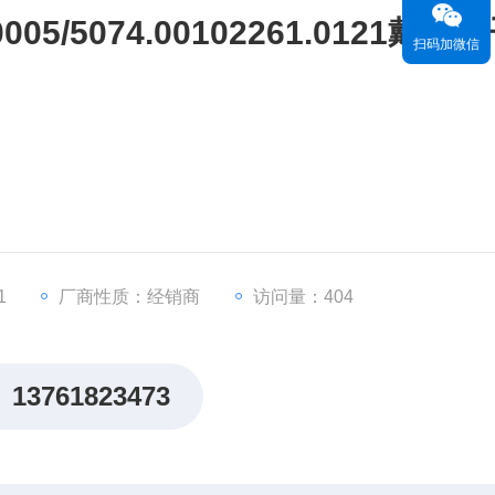
5/5074.00102261.0121戴安
扫码加微信
1
厂商性质：经销商
访问量：404
13761823473