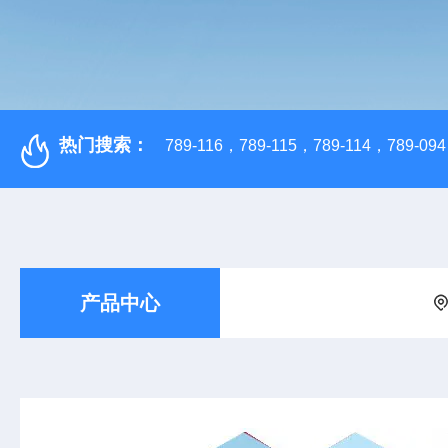
热门搜索：
789-116，789-115，789-114，789-094，
产品中心