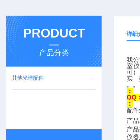
PRODUCT
详细
产品分类
我公
室
可）
其他光谱配件
实
。。
：
QQ
：
配件编
产品
产品规
仪器