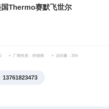
美国Thermo赛默飞世尔
0
厂商性质：经销商
访问量：354
13761823473