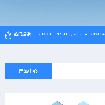
热门搜索：
789-116，789-115，789-114，789-094，
产品中心