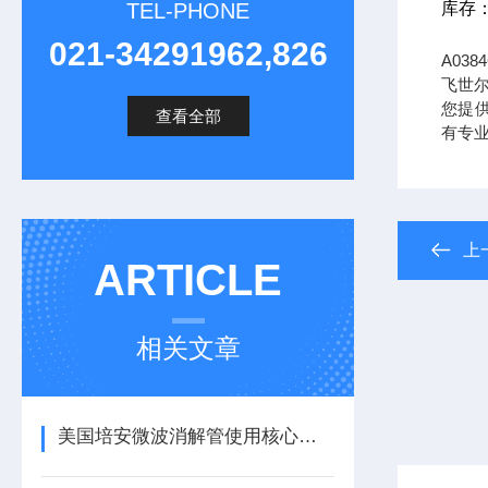
TEL-PHONE
库存
021-34291962,826
A03
飞世尔
您提供0
查看全部
有专
上
ARTICLE
相关文章
美国培安微波消解管使用核心注意事项