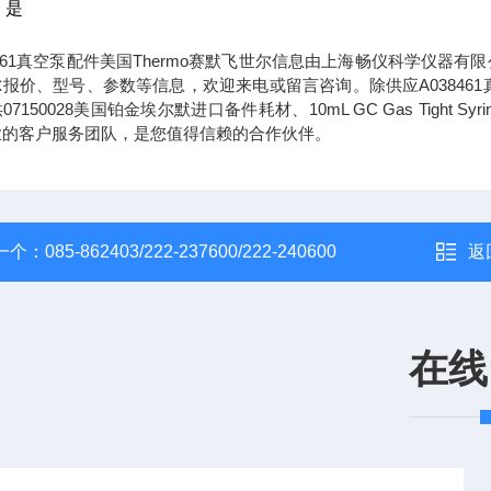
：是
8461真空泵配件美国Thermo赛默飞世尔信息由上海畅仪科学仪器有限
报价、型号、参数等信息，欢迎来电或留言咨询。除供应A038461
7150028美国铂金埃尔默进口备件耗材、10mL GC Gas Tight Syr
业的客户服务团队，是您值得信赖的合作伙伴。
一个：
085-862403/222-237600/222-240600
返
在线