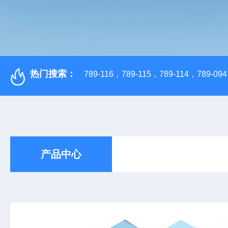
热门搜索：
789-116，789-115，789-114，789-094，
产品中心