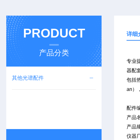
PRODUCT
详细
产品分类
专业提
器配
其他光谱配件
包括热
an）
配件编
产品
产品规
仪器