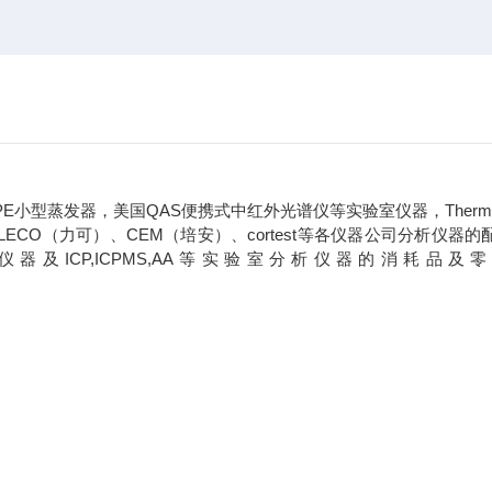
型蒸发器，美国QAS便携式中红外光谱仪等实验室仪器，ThermoF
安捷仑）、LECO（力可）、CEM（培安）、cortest等各仪器公司分析仪器
ICP,ICPMS,AA等实验室分析仪器的消耗品及
。