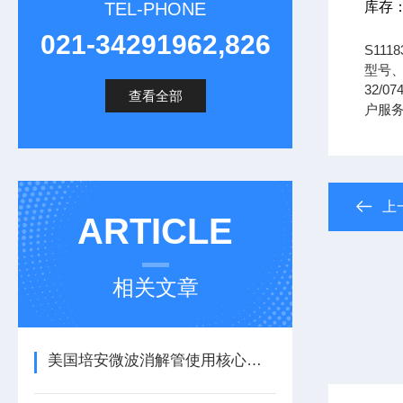
TEL-PHONE
库存
021-34291962,826
S11
型号、
32/07
查看全部
户服
上
ARTICLE
相关文章
美国培安微波消解管使用核心注意事项