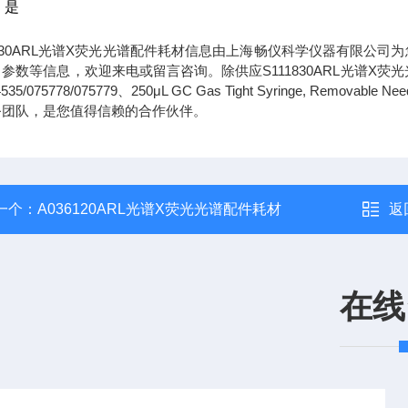
：是
1830ARL光谱X荧光光谱配件耗材信息由上海畅仪科学仪器有限公司为
参数等信息，欢迎来电或留言咨询。除供应S111830ARL光谱X荧
4535/075778/075779、250μL GC Gas Tight Syringe, Removabl
务团队，是您值得信赖的合作伙伴。
一个：
A036120ARL光谱X荧光光谱配件耗材
返
在线