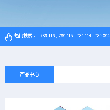
热门搜索：
789-116，789-115，789-114，789-094，
产品中心