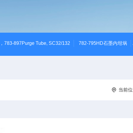
783-897Purge Tube, SC32/132
782-795HD石墨内坩埚
当前位