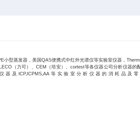
型蒸发器，美国QAS便携式中红外光谱仪等实验室仪器，ThermoF
安捷仑）、LECO（力可）、CEM（培安）、cortest等各仪器公司分析仪器
ICP,ICPMS,AA等实验室分析仪器的消耗品及
。