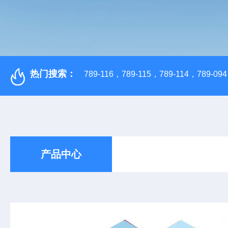
热门搜索：
789-116，789-115，789-114，789-094，
产品中心