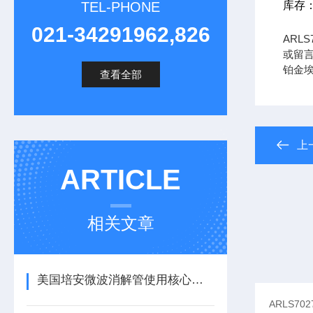
TEL-PHONE
库存
021-34291962,826
ARL
或留言咨
铂金埃
查看全部
上
ARTICLE
相关文章
美国培安微波消解管使用核心注意事项