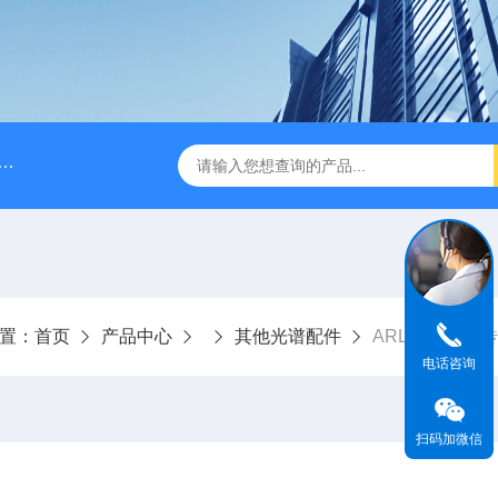
A028610A028610 FILTER REPLAN AM11-1 viledon P15/500
置：
首页
产品中心
其他光谱配件
ARLS70277
电话咨询
扫码加微信