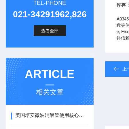
TEL-PHONE
库存
021-34291962,826
A03
数等信
查看全部
e, F
得信
上
ARTICLE
相关文章
美国培安微波消解管使用核心注意事项