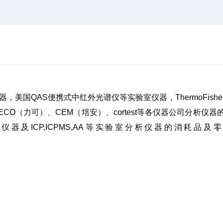
发器，美国QAS便携式中红外光谱仪等实验室仪器，ThermoFishe
仑）、LECO（力可）、CEM（培安）、cortest等各仪器公司分析仪器
ICP,ICPMS,AA等实验室分析仪器的消耗品及
。。