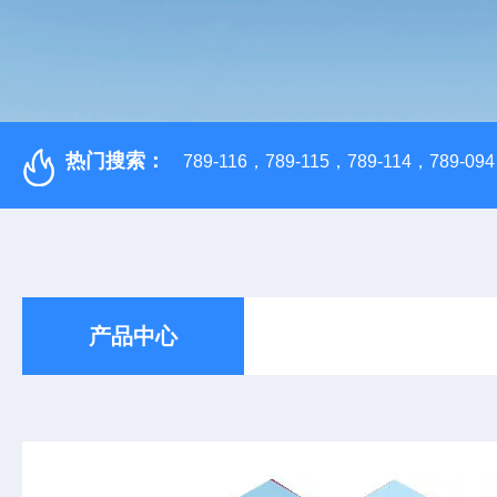
热门搜索：
789-116，789-115，789-114，789-094，
产品中心