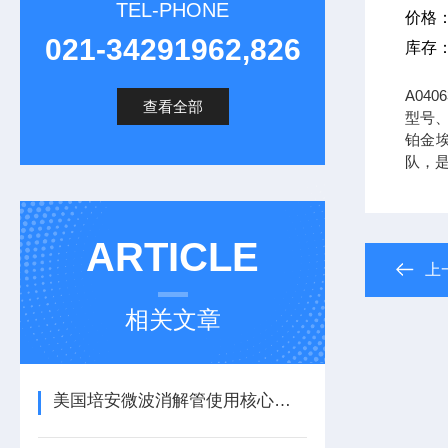
TEL-PHONE
价格
021-34291962,826
库存
A04
查看全部
型号、
铂金埃
队，
ARTICLE
上
相关文章
美国培安微波消解管使用核心注意事项