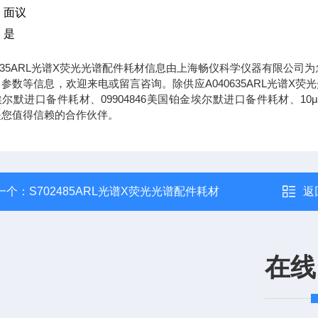
：面议
：是
0635ARL光谱X荧光光谱配件耗材信息由上海畅仪科学仪器有限公司为
参数等信息，欢迎来电或留言咨询。除供应A040635ARL光谱X荧
尔默进口备件耗材、09904846美国铂金埃尔默进口备件耗材、10μL GC Ga
是您值得信赖的合作伙伴。
一个：
S702485ARL光谱X荧光光谱配件耗材
返
在线