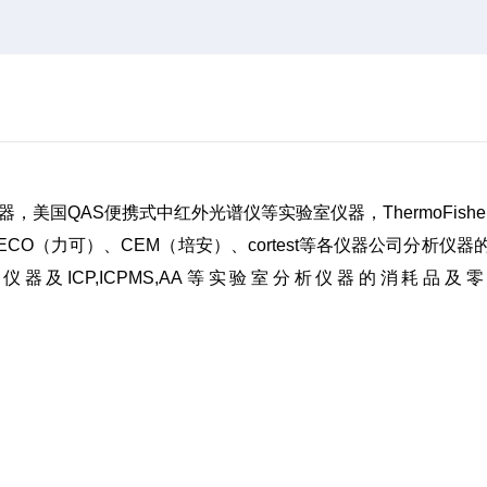
发器，美国QAS便携式中红外光谱仪等实验室仪器，ThermoFishe
仑）、LECO（力可）、CEM（培安）、cortest等各仪器公司分析仪器
ICP,ICPMS,AA等实验室分析仪器的消耗品及
。。