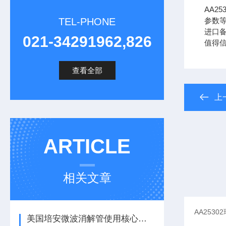
AA2
TEL-PHONE
参数等
进口备件
021-34291962,826
值得
查看全部
上
ARTICLE
相关文章
美国培安微波消解管使用核心注意事项