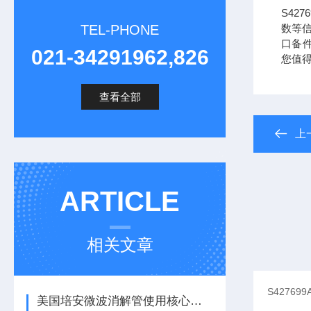
S42
TEL-PHONE
数等信
口备件耗
021-34291962,826
您值
查看全部
上
ARTICLE
相关文章
美国培安微波消解管使用核心注意事项