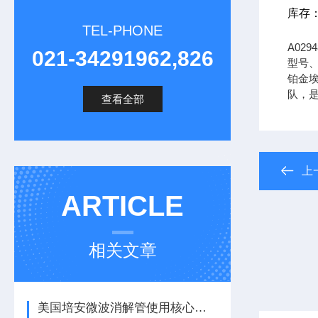
库存
TEL-PHONE
A02
021-34291962,826
型号、
铂金埃
队，
查看全部
上
ARTICLE
相关文章
美国培安微波消解管使用核心注意事项