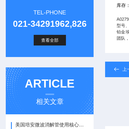
库存
TEL-PHONE
A02
021-34291962,826
型号、
铂金埃尔
团队
查看全部
上
ARTICLE
相关文章
美国培安微波消解管使用核心注意事项