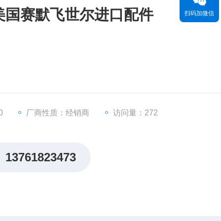
3006美国赛默飞世尔进口配件
扫码加微信
0
厂商性质：经销商
访问量：272
13761823473