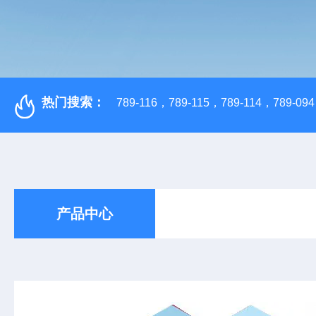
热门搜索：
789-116，789-115，789-114，789-094，
产品中心