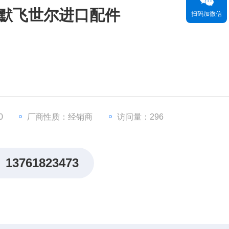
美国赛默飞世尔进口配件
扫码加微信
0
厂商性质：经销商
访问量：296
13761823473