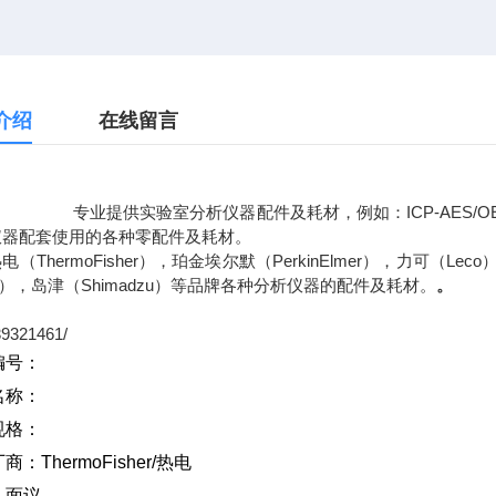
介绍
在线留言
提供实验室分析仪器配件及耗材，例如：ICP-AES/OES光谱
仪器配套使用的各种零配件及耗材。
电（ThermoFisher），珀金埃尔默（PerkinElmer），力可（Lec
tro），岛津（Shimadzu）等品牌各种分析仪器的配件及耗材。
。
39321461/
编号：
名称：
规格：
厂商：
ThermoFisher/
热电
：面议