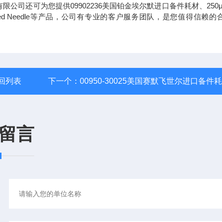
还可为您提供09902236美国铂金埃尔默进口备件耗材、250μL
ht Syringe, Fixed Needle等产品，公司有专业的客户服务团队，是您值得信赖
回列表
下一个：
00950-30025美国赛默飞世尔进口备件
留言