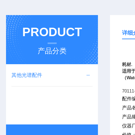
PRODUCT
详细
产品分类
上海
耗材
.
适用
其他光谱配件
（
Wat
70111
配件编
产品
产品规
仪器
价格