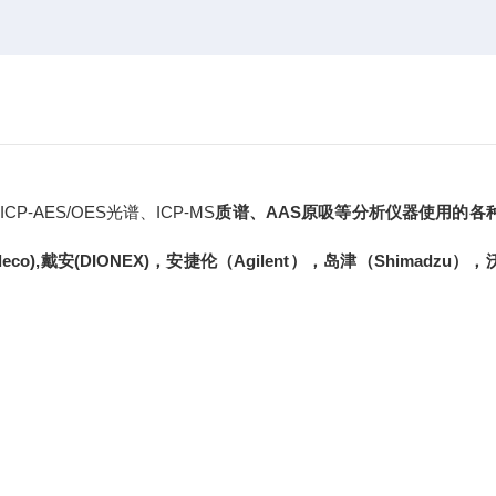
/OES光谱、ICP-MS
质谱、
AAS
原吸等分析仪器使用的各
leco),
戴安
(DIONEX)
，安捷伦（
Agilent
），岛津（
Shimadzu
），
。