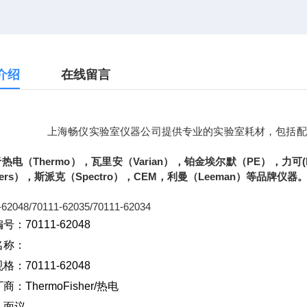
介绍
在线留言
畅仪实验室仪器公司提供专业的实验室耗材，包括配ICP-AES
于热电（
Thermo
），瓦里安（
Varian
），铂金埃尔默（
PE
），
力可
(
ers
），斯派克（
Spectro
），
CEM
，利曼（
Leeman
）等品牌仪器
-62048/70111-62035/70111-62034
号：70111-62048
名称：
格：70111-62048
厂商：
ThermoFisher/
热电
：面议