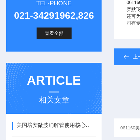
TEL-PHONE
061
赛默
021-34291962,826
还可为您
司有
查看全部
上
ARTICLE
相关文章
美国培安微波消解管使用核心注意事项