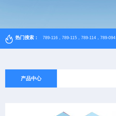
热门搜索：
789-116，789-115，789-114，789-094，
产品中心