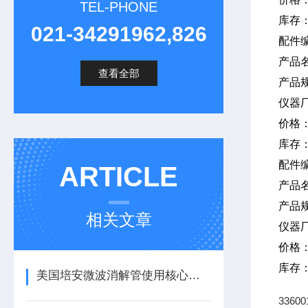
TEL-PHONE
库存
021-34291962,826
配件编
产品
查看全部
产品规
仪器
价格
库存
配件
ARTICLE
产品
产品
相关文章
仪器
价格
库存
美国培安微波消解管使用核心注意事项
336