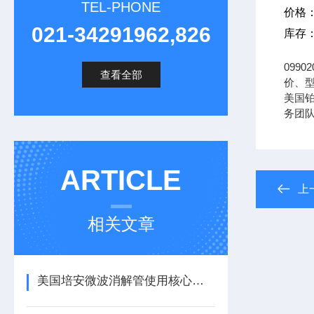
TEL-PHONE
价格
021-34291962,826
库存
099
查看全部
价、型
美国铂
务团
ARTICLE
上
相关文章
美国培安微波消解管使用核心注意事项