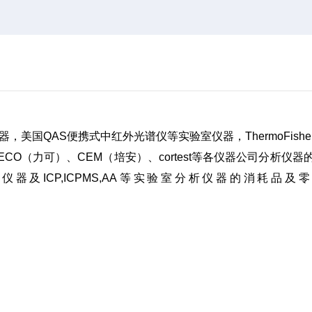
发器，美国QAS便携式中红外光谱仪等实验室仪器，ThermoFishe
仑）、LECO（力可）、CEM（培安）、cortest等各仪器公司分析仪器
ICP,ICPMS,AA等实验室分析仪器的消耗品及
。。