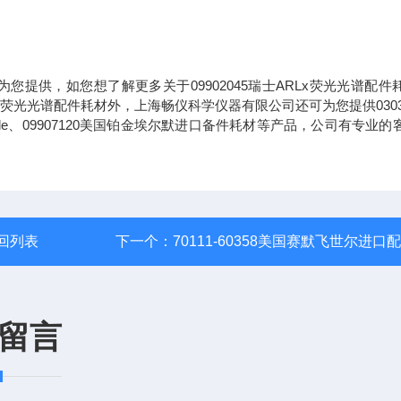
为您提供，如您想了解更多关于09902045瑞士ARLx荧光光谱配件
x荧光光谱配件耗材外，上海畅仪科学仪器有限公司还可为您提供03031
xed Needle、09907120美国铂金埃尔默进口备件耗材等产品，公司有专业
回列表
下一个：
70111-60358美国赛默飞世尔进口
留言