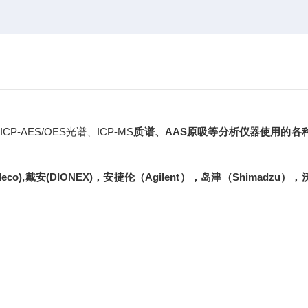
/OES光谱、ICP-MS
质谱、
AAS
原吸等分析仪器使用的各
leco),
戴安
(DIONEX)
，安捷伦（
Agilent
），岛津（
Shimadzu
），
。