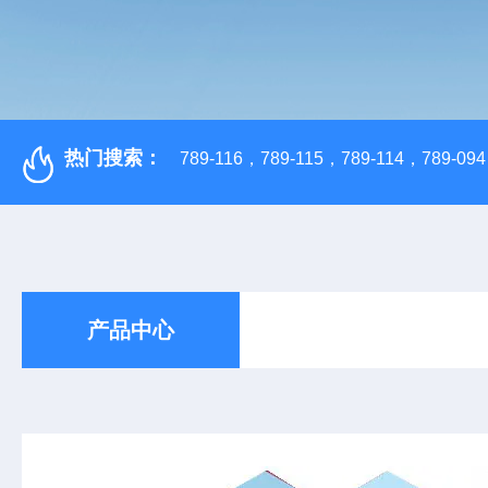
热门搜索：
789-116，789-115，789-114，789-094，
产品中心