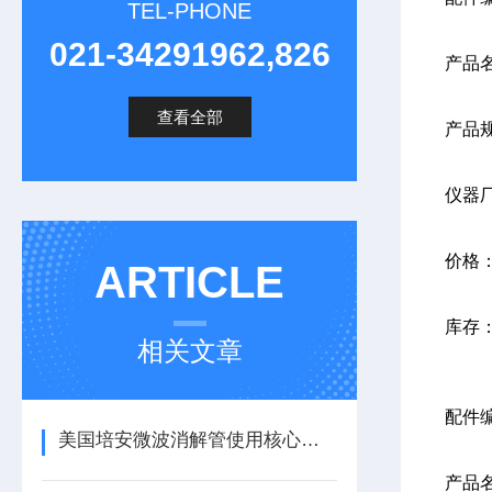
TEL-PHONE
021-34291962,826
产品
查看全部
产品规
仪器
价格
ARTICLE
库存
相关文章
配件编
美国培安微波消解管使用核心注意事项
产品