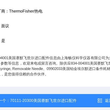
厂商：
ThermoFisher/
热电
：面议
：是
-004001美国赛默飞世尔进口配件信息由上海畅仪科学仪器有限公司为
参数等信息，欢迎来电或留言咨询。除供应834-004001美国赛默飞
t Syringe, Removable Needle、09902033美国铂金埃尔默进口备件耗
队，是您值得信赖的合作伙伴。
一个：
70111-20300美国赛默飞世尔进口配件
返